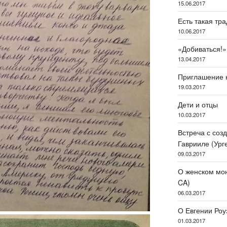
15.06.2017
Есть такая тр
10.06.2017
«Добиваться!»
13.04.2017
Приглашение 
19.03.2017
Дети и отцы
10.03.2017
Встреча с соз
Гаврииле (Ург
09.03.2017
О женском мона
CA)
06.03.2017
О Евгении Роу
01.03.2017