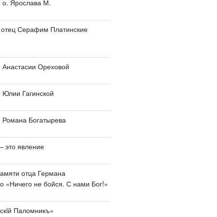
о. Ярослава М.
и отец Серафим Платинские
 Анастасии Ореховой
 Юлии Гагинской
 Романа Богатырева
— это явление
амяти отца Германа
 «Ничего не бойся. С нами Бог!»
скiй Паломникъ»