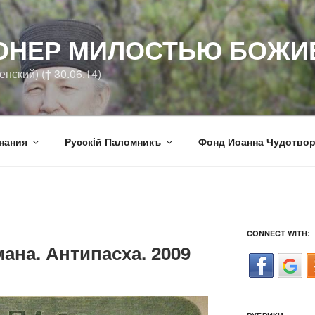
ОНЕР МИЛОСТЬЮ БОЖИ
нский) († 30.06.14)
нания
Русскiй Паломникъ
Фонд Иоанна Чудотво
CONNECT WITH:
ана. Антипасха. 2009