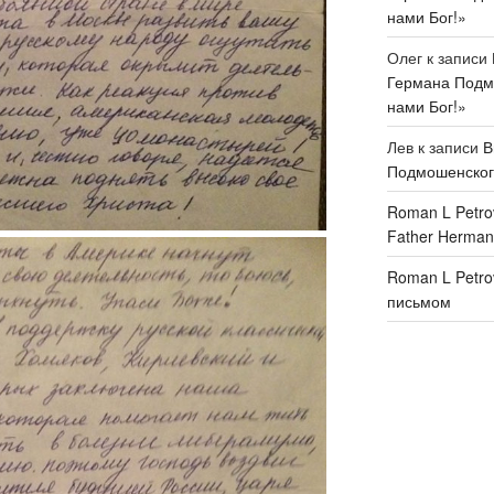
нами Бог!»
Олег
к записи
Германа Подмо
нами Бог!»
Лев
к записи
В
Подмошенского
Roman L Petro
Father Herman
Roman L Petro
письмом