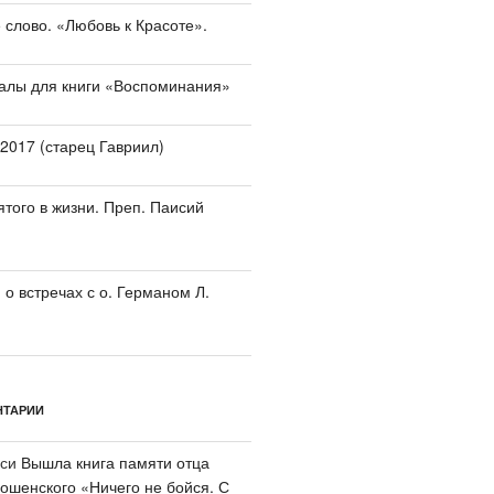
 слово. «Любовь к Красоте».
алы для книги «Воспоминания»
.2017 (старец Гавриил)
ятого в жизни. Преп. Паисий
о встречах с о. Германом Л.
НТАРИИ
иси
Вышла книга памяти отца
шенского «Ничего не бойся. С