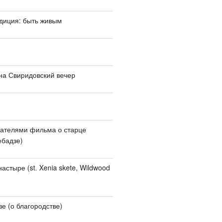
адиция: быть живым
на Свиридовский вечер
дателями фильма о старце
ебадзе)
стыре (st. Xenia skete, Wildwood
зе (о благородстве)