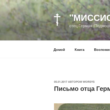
Перейти
к
"МИССИ
содержимому
отец Герман (Подмоше
Домой
Книга
Воспоми
ОПУБЛИКОВАНО
05.01.2017
АВТОРОМ
WORSYS
Письмо отца Герм