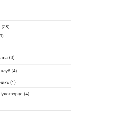
я
(28)
3)
ства
(3)
 клуб
(4)
никъ
(1)
Чудотворца
(4)
И