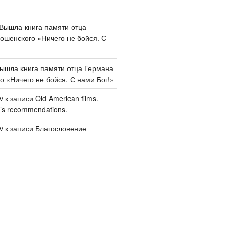
Вышла книга памяти отца
шенского «Ничего не бойся. С
ышла книга памяти отца Германа
 «Ничего не бойся. С нами Бог!»
v
к записи
Old American films.
’s recommendations.
v
к записи
Благословение