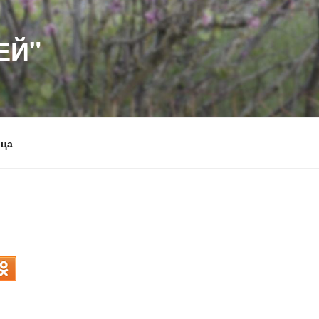
ЕЙ"
рца