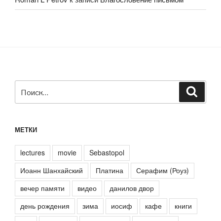
Искать:
Поиск
МЕТКИ
lectures
movie
Sebastopol
Иоанн Шанхайский
Платина
Серафим (Роуз)
вечер памяти
видео
данилов двор
день рождения
зима
иосиф
кафе
книги