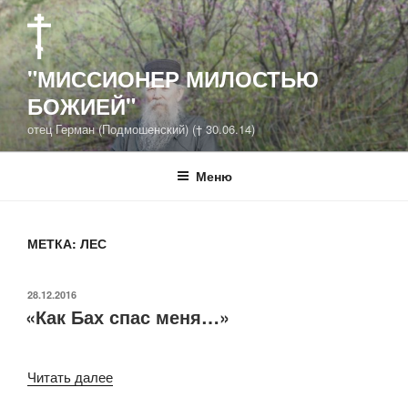
Перейти
к
содержимому
"МИССИОНЕР МИЛОСТЬЮ
БОЖИЕЙ"
отец Герман (Подмошенский) († 30.06.14)
Меню
МЕТКА: ЛЕС
ОПУБЛИКОВАНО
28.12.2016
«Как Бах спас меня…»
Читать далее
««Как
Бах