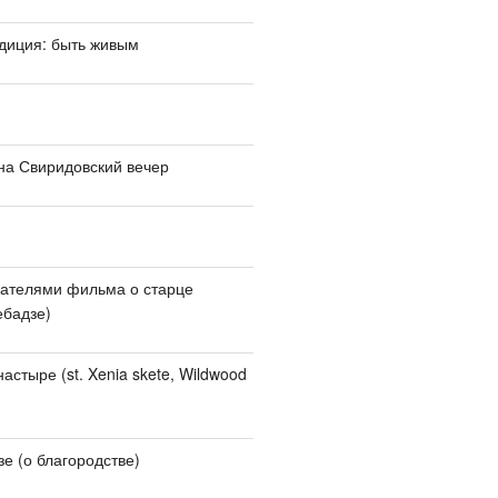
адиция: быть живым
на Свиридовский вечер
дателями фильма о старце
ебадзе)
стыре (st. Xenia skete, Wildwood
зе (о благородстве)