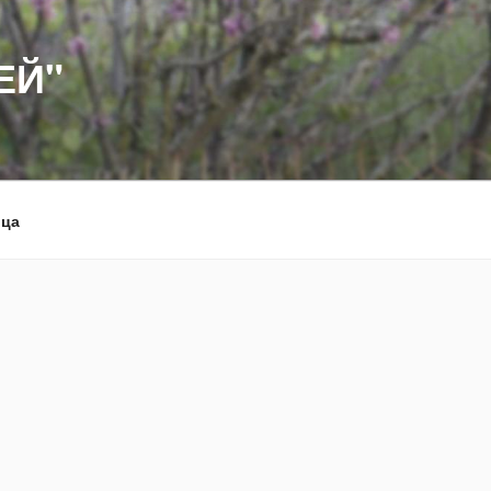
ЕЙ"
рца