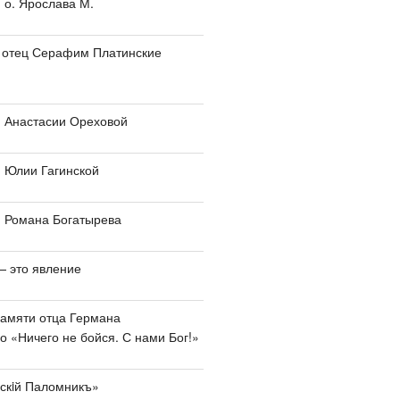
о. Ярослава М.
и отец Серафим Платинские
 Анастасии Ореховой
 Юлии Гагинской
 Романа Богатырева
— это явление
амяти отца Германа
 «Ничего не бойся. С нами Бог!»
скiй Паломникъ»