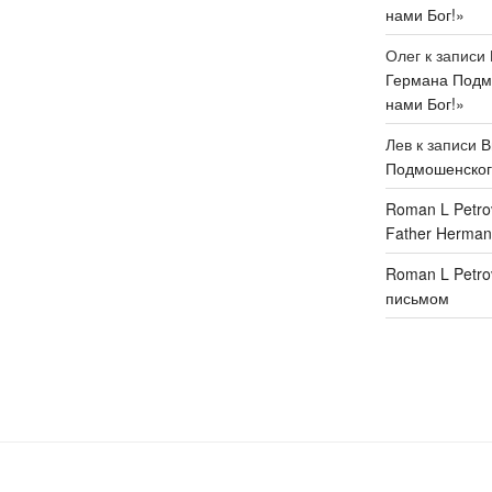
нами Бог!»
Олег
к записи
Германа Подмо
нами Бог!»
Лев
к записи
В
Подмошенского
Roman L Petro
Father Herman
Roman L Petro
письмом