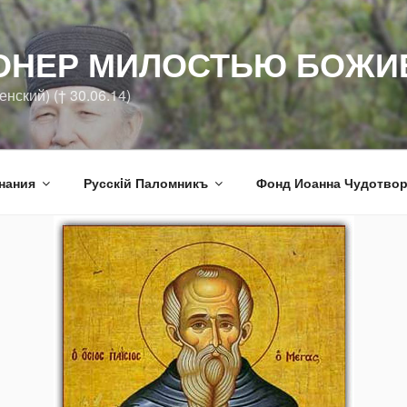
ОНЕР МИЛОСТЬЮ БОЖИ
нский) († 30.06.14)
нания
Русскiй Паломникъ
Фонд Иоанна Чудотво