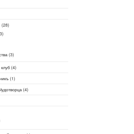
я
(28)
3)
ства
(3)
 клуб
(4)
никъ
(1)
Чудотворца
(4)
И