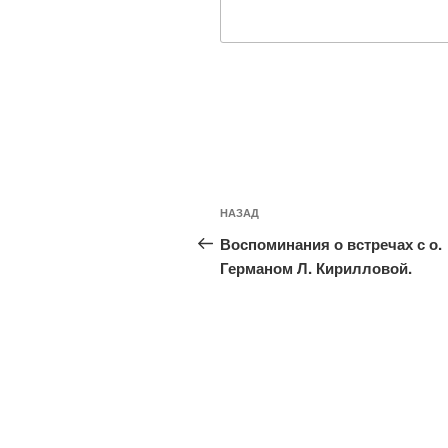
Навигация
Предыдущая
НАЗАД
по
запись:
Воспоминания о встречах с о.
записям
Германом Л. Кирилловой.