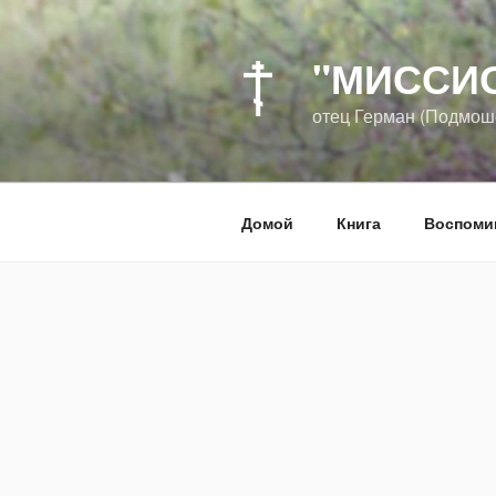
Перейти
к
"МИССИ
содержимому
отец Герман (Подмоше
Домой
Книга
Воспоми