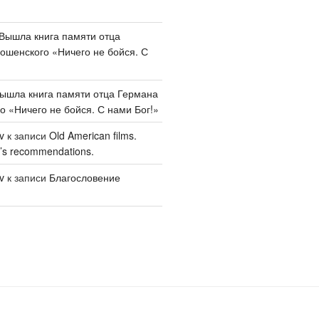
Вышла книга памяти отца
шенского «Ничего не бойся. С
ышла книга памяти отца Германа
 «Ничего не бойся. С нами Бог!»
v
к записи
Old American films.
’s recommendations.
v
к записи
Благословение