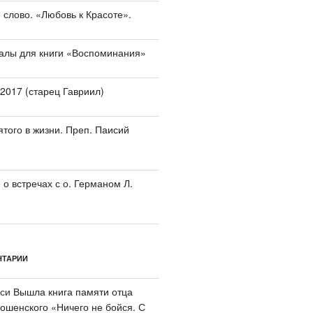
 слово. «Любовь к Красоте».
алы для книги «Воспоминания»
.2017 (старец Гавриил)
ятого в жизни. Преп. Паисий
о встречах с о. Германом Л.
НТАРИИ
иси
Вышла книга памяти отца
шенского «Ничего не бойся. С