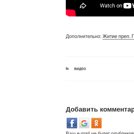
Дополнительно:
Житие преп. 
РУБРИКИ
ВИДЕО
Добавить коммента
Ваш e-mail не будет опубликов